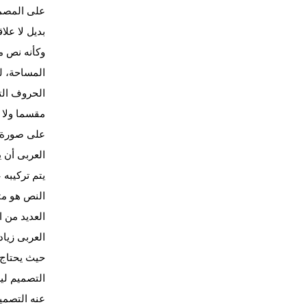
على المصمم
بديل لا عل
وكأنه نص من
المساحة، ل
الحروف التى
مقسما ولا 
على صورة ح
العربى أن 
يتم تركيبه 
النص هو مث
العديد من 
العربى زيا
حيث يحتاج 
التصميم لي
عنه التصمي