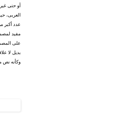
أو حتى غير م
العربى، حي
عدد أكبر من
مفيد لمصمم
على المصمم
بديل لا عل
وكأنه نص من